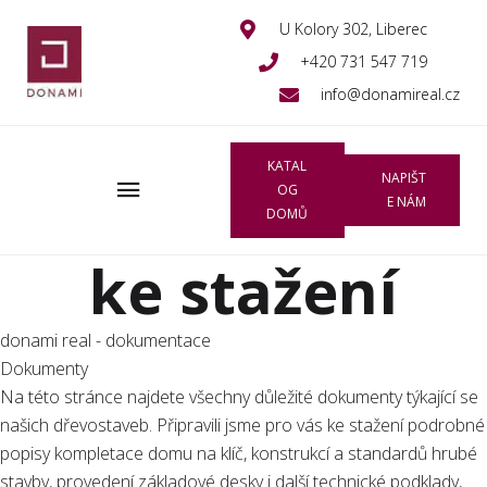
U Kolory 302, Liberec
+420 731 547 719
info@donamireal.cz
KATAL
NAPIŠT
OG
E NÁM
DOMŮ
ke stažení
donami real - dokumentace
Dokumenty
Na této stránce najdete všechny důležité dokumenty týkající se
našich dřevostaveb. Připravili jsme pro vás ke stažení podrobné
popisy kompletace domu na klíč, konstrukcí a standardů hrubé
stavby, provedení základové desky i další technické podklady,